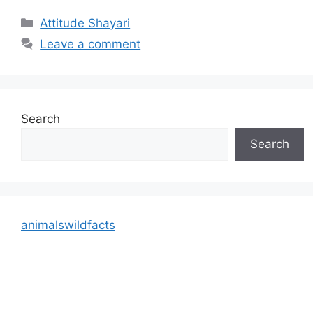
Categories
Attitude Shayari
Leave a comment
Search
Search
animalswildfacts